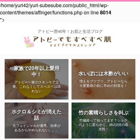
/home/yuri42/yuri-subesube.com/public_html/wp-
content/themes/affinger/functions.php on line
8014
">
アトピー歴40年！お肌と生活ブログ
家族で20年以上愛用
水いぼには木酢がいい
中！
増えるブツブツ…アトピーなら
アトピー一家のスキンケア定
大量繁殖の前に早めの対策を！
番。これなくしてスベスベは語
れない
ホクロ＆シミが消えた
竹の素晴らしさを叫ぶ
話
竹繊維って知ってます？シルク
のように柔らかく、綿の2倍の吸
光フェイシャルが優秀。効果が
水性！
あるからやめられない。。。