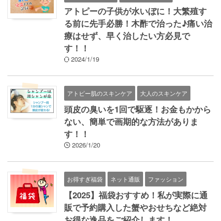
アトピーの子供が水いぼに！大繁殖す
る前に先手必勝！木酢で治った♪痛い治
療はせず、早く治したい方必見で
す！！
2024/1/19
アトピー肌のスキンケア
大人のスキンケア
頭皮の臭いを1回で駆逐！お金もかから
ない、簡単で画期的な方法がありま
す！！
2026/1/20
お得すぎ福袋
ネット通販
ファッション
【2025】福袋おすすめ！私が実際に通
販で予約購入した蟹やおせちなど絶対
お得な逸品をご紹介します！