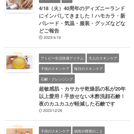
4/18（火）40周年のディズニーランド
にインパしてきました！ハモカラ・新
パレード・気温・服装・グッズなどな
どご報告
2023/4/19
アトピー生活快適アイテム
大人のスキンケア
子供のスキンケア
毎日のスキンケア
石鹸・クレンジング
超敏感肌・カサカサ乾燥肌の私が20年
以上愛用！手放せない木酢洗顔石鹸！
夜のカユカユが軽減した石鹸です
2023/12/26
子供のスキンケア
病気や障害のこと