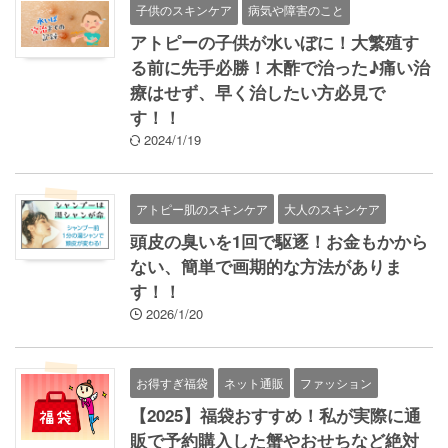
子供のスキンケア
病気や障害のこと
アトピーの子供が水いぼに！大繁殖す
る前に先手必勝！木酢で治った♪痛い治
療はせず、早く治したい方必見で
す！！
2024/1/19
アトピー肌のスキンケア
大人のスキンケア
頭皮の臭いを1回で駆逐！お金もかから
ない、簡単で画期的な方法がありま
す！！
2026/1/20
お得すぎ福袋
ネット通販
ファッション
【2025】福袋おすすめ！私が実際に通
販で予約購入した蟹やおせちなど絶対