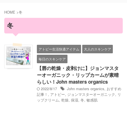
HOME
>
冬
冬
アトピー生活快適アイテム
大人のスキンケア
毎日のスキンケア
【唇の乾燥・皮剥けに】ジョンマスタ
ーオーガニック・リップカームが素晴
らしい！John masters organics
2022/8/17
John masters organics
,
おすすめ
記事！
,
アトピー
,
ジョンマスターオーガニック
,
リ
ップクリーム
,
乾燥
,
保湿
,
冬
,
敏感肌