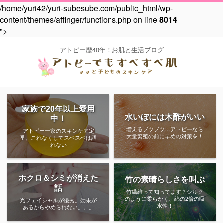
/home/yuri42/yuri-subesube.com/public_html/wp-
content/themes/affinger/functions.php on line
8014
">
アトピー歴40年！お肌と生活ブログ
家族で20年以上愛用
水いぼには木酢がいい
中！
増えるブツブツ…アトピーなら
アトピー一家のスキンケア定
大量繁殖の前に早めの対策を！
番。これなくしてスベスベは語
れない
ホクロ＆シミが消えた
竹の素晴らしさを叫ぶ
話
竹繊維って知ってます？シルク
のように柔らかく、綿の2倍の吸
光フェイシャルが優秀。効果が
水性！
あるからやめられない。。。