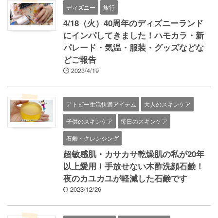
ディズニー
旅行
4/18（火）40周年のディズニーランド
にインパしてきました！ハモカラ・新
パレード・気温・服装・グッズなどな
どご報告
2023/4/19
アトピー生活快適アイテム
大人のスキンケア
子供のスキンケア
毎日のスキンケア
石鹸・クレンジング
超敏感肌・カサカサ乾燥肌の私が20年
以上愛用！手放せない木酢洗顔石鹸！
夜のカユカユが軽減した石鹸です
2023/12/26