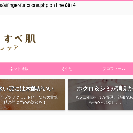
affinger/functions.php on line
8014
ネット通販
その他
プロフィール
水いぼには木酢がいい
ホクロ＆シミが消え
えるブツブツ…アトピーなら大量繁
光フェイシャルが優秀。効果があ
殖の前に早めの対策を！
らやめられない。。。