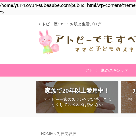
/home/yuri42/yuri-subesube.com/public_html/wp-content/themes/
">
アトピー歴40年！お肌と生活ブログ
アトピー肌のスキンケア
家族で20年以上愛用中！
アトピー一家のスキンケア定番。これ
増
なくしてスベスベは語れない
HOME
>
先行美容液