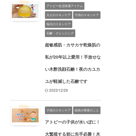
アトピー生活快適アイテム
大人のスキンケア
子供のスキンケア
毎日のスキンケア
石鹸・クレンジング
超敏感肌・カサカサ乾燥肌の
私が20年以上愛用！手放せな
い木酢洗顔石鹸！夜のカユカ
ユが軽減した石鹸です
2023/12/26
子供のスキンケア
病気や障害のこと
アトピーの子供が水いぼに！
大繁殖する前に先手必勝！木