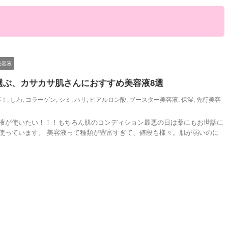
美容液
選ぶ、カサカサ肌さんにおすすめ美容液8選
事！
,
しわ
,
コラーゲン
,
シミ
,
ハリ
,
ヒアルロン酸
,
ブースター美容液
,
保湿
,
先行美容
液が使いたい！！！もちろん肌のコンディション最悪の日は薬にもお世話に
使っています。 美容液って種類が豊富すぎて、値段も様々。肌が弱いのに