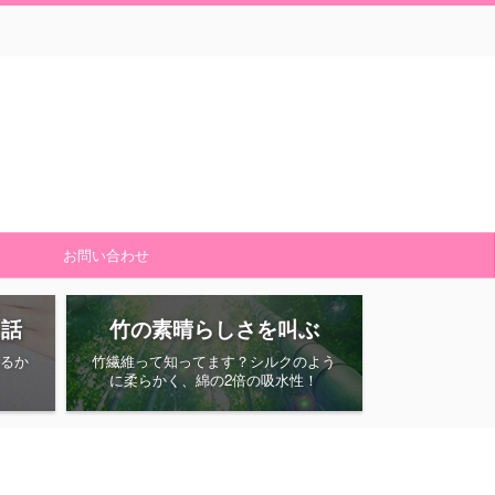
お問い合わせ
た話
竹の素晴らしさを叫ぶ
るか
竹繊維って知ってます？シルクのよう
に柔らかく、綿の2倍の吸水性！