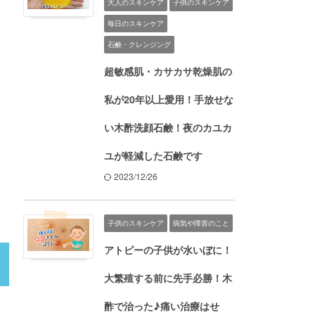
大人のスキンケア
子供のスキンケア
毎日のスキンケア
石鹸・クレンジング
超敏感肌・カサカサ乾燥肌の
私が20年以上愛用！手放せな
い木酢洗顔石鹸！夜のカユカ
ユが軽減した石鹸です
2023/12/26
子供のスキンケア
病気や障害のこと
アトピーの子供が水いぼに！
大繁殖する前に先手必勝！木
酢で治った♪痛い治療はせ