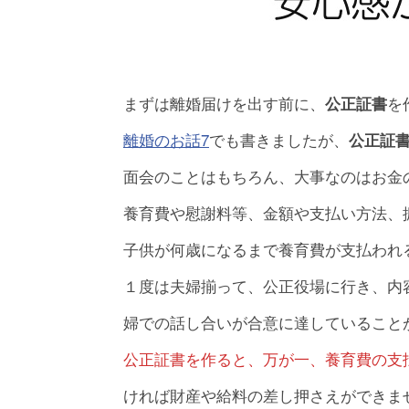
まずは離婚届けを出す前に、
を
公正証書
離婚のお話7
でも書きましたが、
公正証
面会のことはもちろん、大事なのはお金
養育費や慰謝料等、金額や支払い方法、
子供が何歳になるまで養育費が支払われ
１度は夫婦揃って、公正役場に行き、内
婦での話し合いが合意に達していること
公正証書を作ると、万が一、養育費の支
ければ財産や給料の差し押さえができま