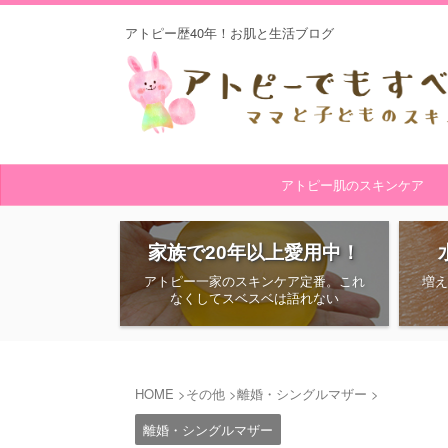
アトピー歴40年！お肌と生活ブログ
アトピー肌のスキンケア
家族で20年以上愛用中！
アトピー一家のスキンケア定番。これ
増
なくしてスベスベは語れない
HOME
>
その他
>
離婚・シングルマザー
>
離婚・シングルマザー