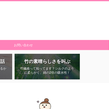
お問い合わせ
た話
竹の素晴らしさを叫ぶ
るか
竹繊維って知ってます？シルクのよう
に柔らかく、綿の2倍の吸水性！