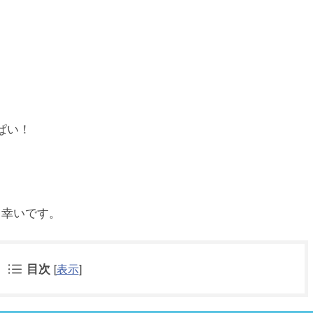
ぱい！
と幸いです。
目次
[
表示
]