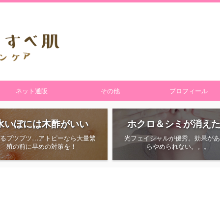
ネット通販
その他
プロフィール
水いぼには木酢がいい
ホクロ＆シミが消え
えるブツブツ…アトピーなら大量繁
光フェイシャルが優秀。効果があ
殖の前に早めの対策を！
らやめられない。。。